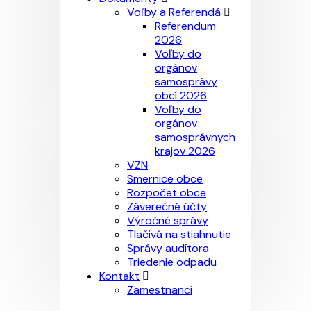
Voľby a Referendá
Referendum
2026
Voľby do
orgánov
samosprávy
obcí 2026
Voľby do
orgánov
samosprávnych
krajov 2026
VZN
Smernice obce
Rozpočet obce
Záverečné účty
Výročné správy
Tlačivá na stiahnutie
Správy audítora
Triedenie odpadu
Kontakt
Zamestnanci