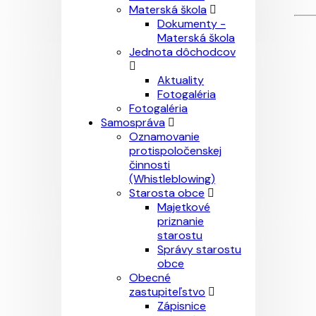
Materská škola
Dokumenty -
Materská škola
Jednota dôchodcov
Aktuality
Fotogaléria
Fotogaléria
Samospráva
Oznamovanie
protispoločenskej
činnosti
(Whistleblowing)
Starosta obce
Majetkové
priznanie
starostu
Správy starostu
obce
Obecné
zastupiteľstvo
Zápisnice