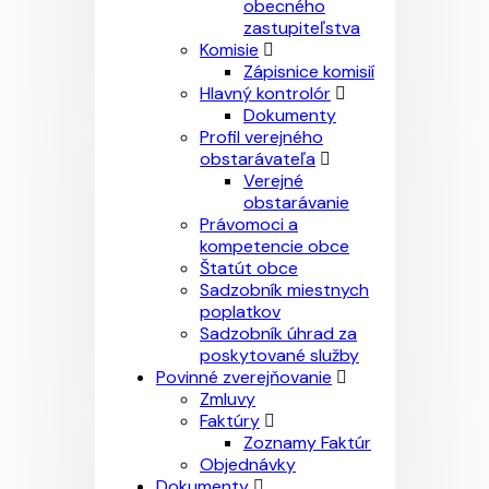
obecného
zastupiteľstva
Komisie
Zápisnice komisií
Hlavný kontrolór
Dokumenty
Profil verejného
obstarávateľa
Verejné
obstarávanie
Právomoci a
kompetencie obce
Štatút obce
Sadzobník miestnych
poplatkov
Sadzobník úhrad za
poskytované služby
Povinné zverejňovanie
Zmluvy
Faktúry
Zoznamy Faktúr
Objednávky
Dokumenty