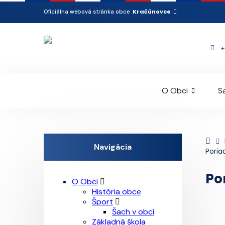
Kračúnovce
Oficiálna webová stránka obce
+
O Obci
S
Navigácia
Poria
Po
O Obci
História obce
Šport
Šach v obci
Základná škola