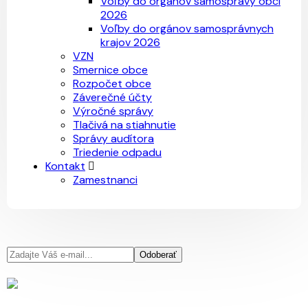
Voľby do orgánov samosprávy obcí
2026
Voľby do orgánov samosprávnych
krajov 2026
VZN
Smernice obce
Rozpočet obce
Záverečné účty
Výročné správy
Tlačivá na stiahnutie
Správy audítora
Triedenie odpadu
Kontakt
Zamestnanci
Odoberať