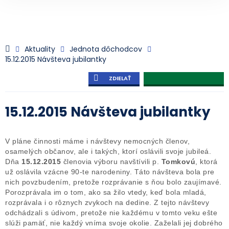
Aktuality
Jednota dôchodcov
15.12.2015 Návšteva jubilantky
ZDIELAŤ
15.12.2015 Návšteva jubilantky
V pláne činnosti máme i návštevy nemocných členov,
osamelých občanov, ale i takých, ktorí oslávili svoje jubileá.
Dňa
15.12.2015
členovia výboru navštívili p.
Tomkovú
, ktorá
už oslávila vzácne 90-te narodeniny. Táto návšteva bola pre
nich povzbudením, pretože rozprávanie s ňou bolo zaujímavé.
Porozprávala im o tom, ako sa žilo vtedy, keď bola mladá,
rozprávala i o rôznych zvykoch na dedine. Z tejto návštevy
odchádzali s údivom, pretože nie každému v tomto veku ešte
slúži pamäť, nie každý vníma svoje okolie. Zaželali jej dobrého