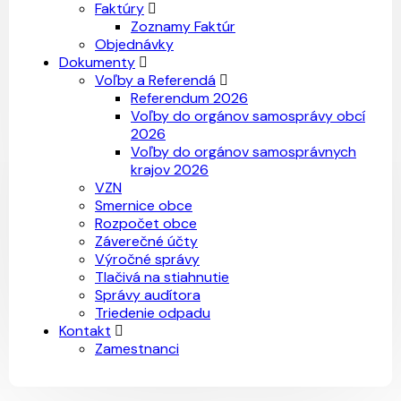
Faktúry
Zoznamy Faktúr
Objednávky
Dokumenty
Voľby a Referendá
Referendum 2026
Voľby do orgánov samosprávy obcí
2026
Voľby do orgánov samosprávnych
krajov 2026
VZN
Smernice obce
Rozpočet obce
Záverečné účty
Výročné správy
Tlačivá na stiahnutie
Správy audítora
Triedenie odpadu
Kontakt
Zamestnanci