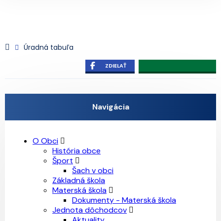
Úradná tabuľa
ZDIELAŤ
Navigácia
O Obci
História obce
Šport
Šach v obci
Základná škola
Materská škola
Dokumenty - Materská škola
Jednota dôchodcov
Aktuality