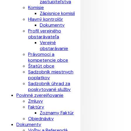
zastupiteľstva
Komisie
Zápisnice komisií
Hlavný kontrolór
Dokumenty
Profil verejného
obstarávateľa
Verejné
obstarávanie
Právomoci a
kompetencie obce
Štatút obce
Sadzobník miestnych
poplatkov
Sadzobník úhrad za
poskytované služby
Povinné zverejňovanie
Zmluvy
Faktúry
Zoznamy Faktúr
Objednávky
Dokumenty
Voľby a Referendá