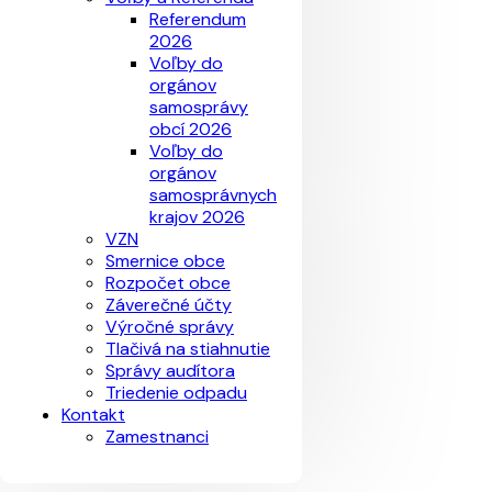
Referendum
2026
Voľby do
orgánov
samosprávy
obcí 2026
Voľby do
orgánov
samosprávnych
krajov 2026
VZN
Smernice obce
Rozpočet obce
Záverečné účty
Výročné správy
Tlačivá na stiahnutie
Správy audítora
Triedenie odpadu
Kontakt
Zamestnanci