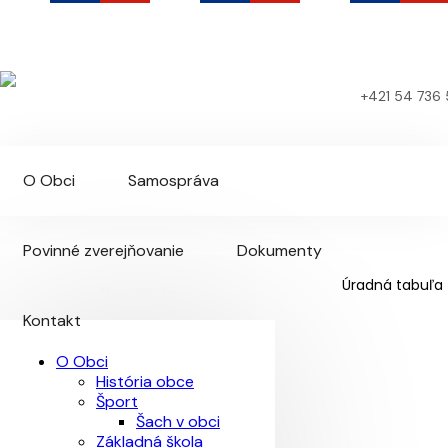
Kračúnovce
Oficiálna webová stránka obce
+421 54 736
O Obci
Samospráva
Povinné zverejňovanie
Dokumenty
Úradná tabuľa
Navigácia
Kontakt
O Obci
História obce
Šport
Šach v obci
Základná škola