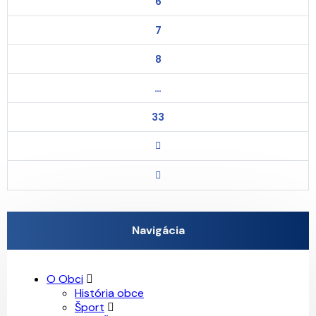
6
7
8
…
33
Navigácia
O Obci
História obce
Šport