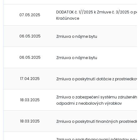
DODATOK č. 1//2025 k Zmluve č. 3/2025 o po
07.05.2025
Kračúnovce
06.05.2025
Zmluva o nájme bytu
06.05.2025
Zmluva o nájme bytu
17.04.2025
Zmluva o poskytnutí dotácie z prostriedkov
Zmluva o zabezpečení systému združeného
18.03.2025
odpadmi z neobalových výrobkov
18.03.2025
Zmluva o poskytnutí finančných prostriedk
Zmluva o spolufinancovaní nákladov na čin