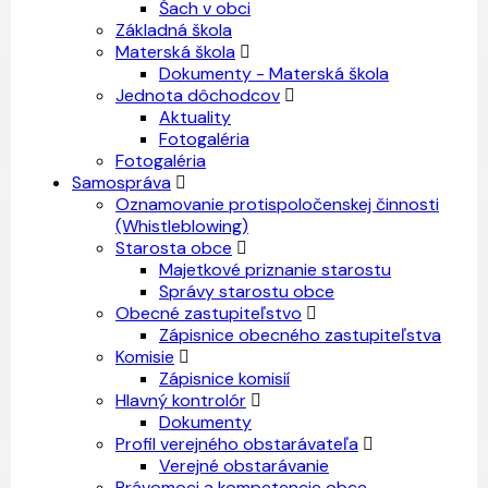
Šach v obci
Základná škola
Materská škola
Dokumenty - Materská škola
Jednota dôchodcov
Aktuality
Fotogaléria
Fotogaléria
Samospráva
Oznamovanie protispoločenskej činnosti
(Whistleblowing)
Starosta obce
Majetkové priznanie starostu
Správy starostu obce
Obecné zastupiteľstvo
Zápisnice obecného zastupiteľstva
Komisie
Zápisnice komisií
Hlavný kontrolór
Dokumenty
Profil verejného obstarávateľa
Verejné obstarávanie
Právomoci a kompetencie obce