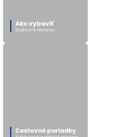
Ako vybaviť
Služby pre občanov
Cestovné poriadky
Autobusové a vlakové spojenia