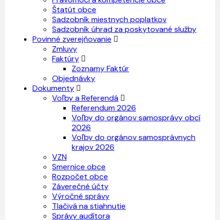
Štatút obce
Sadzobník miestnych poplatkov
Sadzobník úhrad za poskytované služby
Povinné zverejňovanie
Zmluvy
Faktúry
Zoznamy Faktúr
Objednávky
Dokumenty
Voľby a Referendá
Referendum 2026
Voľby do orgánov samosprávy obcí
2026
Voľby do orgánov samosprávnych
krajov 2026
VZN
Smernice obce
Rozpočet obce
Záverečné účty
Výročné správy
Tlačivá na stiahnutie
Správy audítora