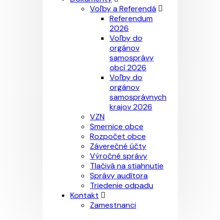
Voľby a Referendá
Referendum
2026
Voľby do
orgánov
samosprávy
obcí 2026
Voľby do
orgánov
samosprávnych
krajov 2026
VZN
Smernice obce
Rozpočet obce
Záverečné účty
Výročné správy
Tlačivá na stiahnutie
Správy audítora
Triedenie odpadu
Kontakt
Zamestnanci