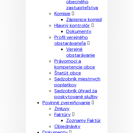
obecného
zastupiteľstva
Komisie
Zápisnice komisií
Hlavný kontrolór
Dokumenty
Profil verejného
obstarávateľa
Verejné
obstarávanie
Právomoci a
kompetencie obce
Štatút obce
Sadzobník miestnych
poplatkov
Sadzobník úhrad za
poskytované služby
Povinné zverejňovanie
Zmluvy
Faktúry
Zoznamy Faktúr
Objednávky
Dokumenty