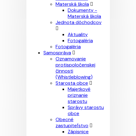
Materská škola
Dokumenty -
Materská škola
Jednota dôchodcov
Aktuality
Fotogaléria
Fotogaléria
Samospráva
Oznamovanie
protispoločenskej
činnosti
(Whistleblowing)
Starosta obce
Majetkové
priznanie
starostu
Správy starostu
obce
Obecné
zastupiteľstvo
Zápisnice