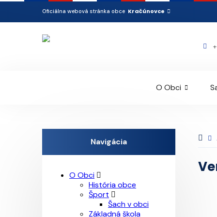
Kračúnovce
Oficiálna webová stránka obce
+
O Obci
S
Navigácia
Ve
O Obci
História obce
Šport
Šach v obci
Základná škola